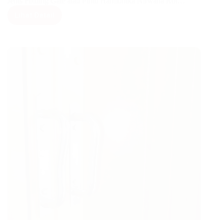
Jenis Folding Gate atau Pintu Harmonika Nirwana Rol…
Lihat Detail
Pintu
Harmonika
Premium
Rol
1,2mm