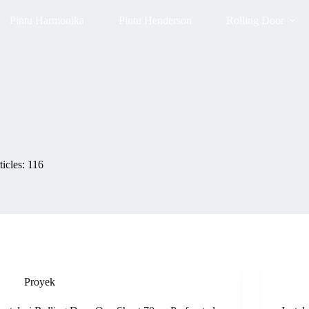
Pintu Harmonika
Pintu Henderson
Rolling Door
ticles: 116
Proyek