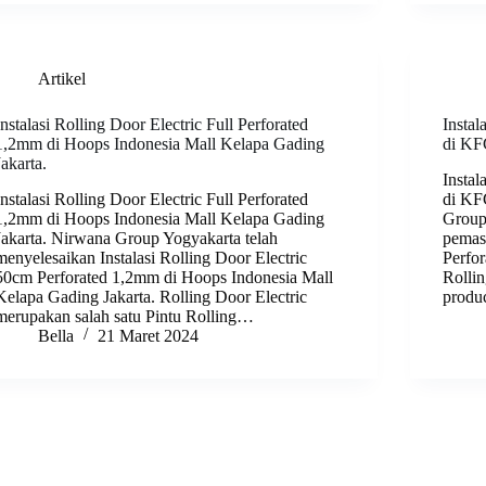
Artikel
Instalasi Rolling Door Electric Full Perforated
Instal
1,2mm di Hoops Indonesia Mall Kelapa Gading
di KF
Jakarta.
Instal
Instalasi Rolling Door Electric Full Perforated
di KF
1,2mm di Hoops Indonesia Mall Kelapa Gading
Group
Jakarta. Nirwana Group Yogyakarta telah
pemas
menyelesaikan Instalasi Rolling Door Electric
Perfo
50cm Perforated 1,2mm di Hoops Indonesia Mall
Rolli
Kelapa Gading Jakarta. Rolling Door Electric
produ
merupakan salah satu Pintu Rolling…
Bella
21 Maret 2024