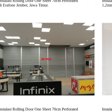
Instalasi Rolling Door One Sheet 70cm Perforated
Instal
di Erafone Jember, Jawa Timur.
1,2mm
Instalasi Rolling Door One Sheet 70cm Perforated
Instal