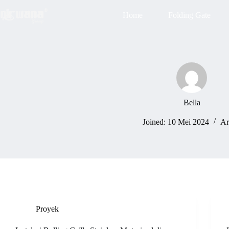
Skip
to
Home
Folding Gate
content
Bella
Joined: 10 Mei 2024
Ar
Proyek