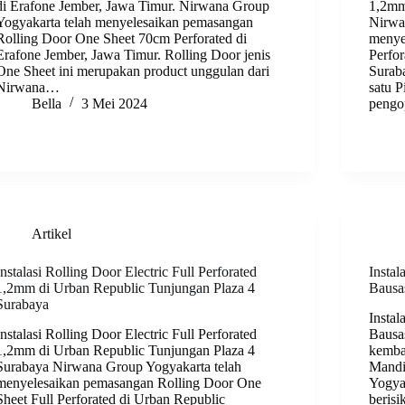
di Erafone Jember, Jawa Timur. Nirwana Group
1,2mm
Yogyakarta telah menyelesaikan pemasangan
Nirwa
Rolling Door One Sheet 70cm Perforated di
menyel
Erafone Jember, Jawa Timur. Rolling Door jenis
Perfo
One Sheet ini merupakan product unggulan dari
Surab
Nirwana…
satu P
Bella
3 Mei 2024
pengo
Artikel
Instalasi Rolling Door Electric Full Perforated
Insta
1,2mm di Urban Republic Tunjungan Plaza 4
Bausa
Surabaya
Insta
Instalasi Rolling Door Electric Full Perforated
Bausa
1,2mm di Urban Republic Tunjungan Plaza 4
kemba
Surabaya Nirwana Group Yogyakarta telah
Mandi
menyelesaikan pemasangan Rolling Door One
Yogyak
Sheet Full Perforated di Urban Republic
berisi